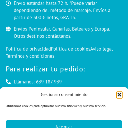
Envío estándar hasta 72 h. *Puede variar
dependiendo del método de marcaje. Envíos a
partir de 300 € netos, GRATIS.
Envíos Peninsular, Canarias, Baleares y Europa.
Otros destinos contáctanos.
Política de privacidad
Política de cookies
Aviso legal
Términos y condiciones
Para realizar tu pedido:
Llámanos: 639 187 939
Envíanos un mail: info@cuentaconello.com
Gestionar consentimiento
Utilizamos cookies para optimizar nuestro sitio web y nuestro servicio.
Las Rozas, Madrid
info@cuentaconello.com
Aceptar