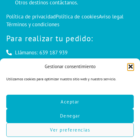
Otros destinos contáctanos.
Política de privacidad
Política de cookies
Aviso legal
Términos y condiciones
Para realizar tu pedido:
Llámanos: 639 187 939
Envíanos un mail: info@cuentaconello.com
Gestionar consentimiento
Utilizamos cookies para optimizar nuestro sitio web y nuestro servicio.
Las Rozas, Madrid
info@cuentaconello.com
Aceptar
639 187 939
Denegar
F
I
L
a
n
i
c
s
n
Ver preferencias
e
t
k
b
a
e