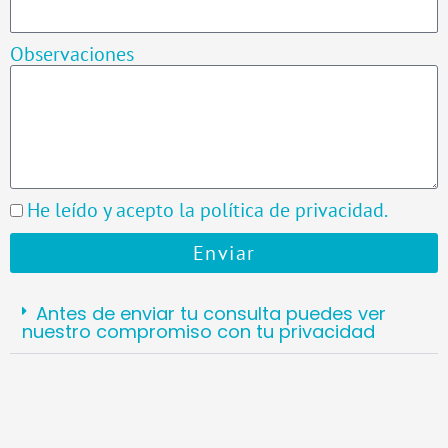
Observaciones
He leído y acepto la
política de privacidad
.
Enviar
A
l
Antes de enviar tu consulta puedes ver
t
nuestro compromiso con tu privacidad
e
r
n
a
t