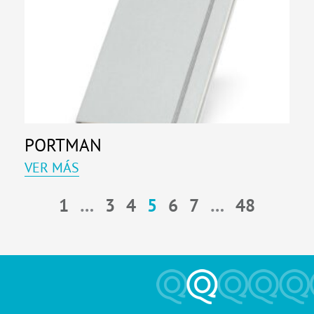
PORTMAN
VER MÁS
1
…
3
4
5
6
7
…
48