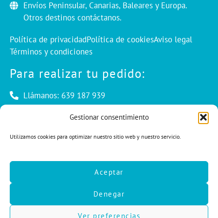
Envíos Peninsular, Canarias, Baleares y Europa.
Otros destinos contáctanos.
Política de privacidad
Política de cookies
Aviso legal
Términos y condiciones
Para realizar tu pedido:
Llámanos: 639 187 939
Envíanos un mail: info@cuentaconello.com
Gestionar consentimiento
Utilizamos cookies para optimizar nuestro sitio web y nuestro servicio.
Las Rozas, Madrid
info@cuentaconello.com
Aceptar
639 187 939
Denegar
F
I
L
a
n
i
c
s
n
Ver preferencias