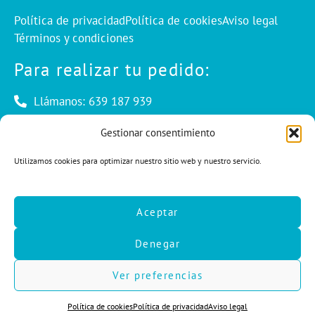
Política de privacidad
Política de cookies
Aviso legal
Términos y condiciones
Para realizar tu pedido:
Llámanos: 639 187 939
Envíanos un mail: info@cuentaconello.com
Gestionar consentimiento
Utilizamos cookies para optimizar nuestro sitio web y nuestro servicio.
Las Rozas, Madrid
info@cuentaconello.com
Aceptar
639 187 939
Denegar
F
I
L
a
n
i
c
s
n
Ver preferencias
e
t
k
b
a
e
Política de cookies
Política de privacidad
Aviso legal
o
g
d