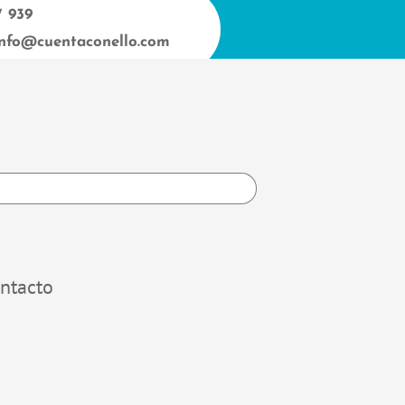
7 939
info@cuentaconello.com
h
ntacto