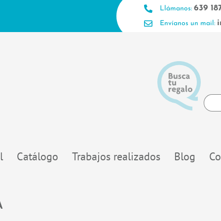
639 18
Llámanos:
Envíanos un mail:
Searc
...
l
Catálogo
Trabajos realizados
Blog
Co
A