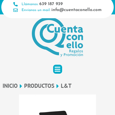
Ir
639 187 939
Llámanos:
al
info@cuentaconello.com
Envíanos un mail:
contenido
INICIO
PRODUCTOS
L&T