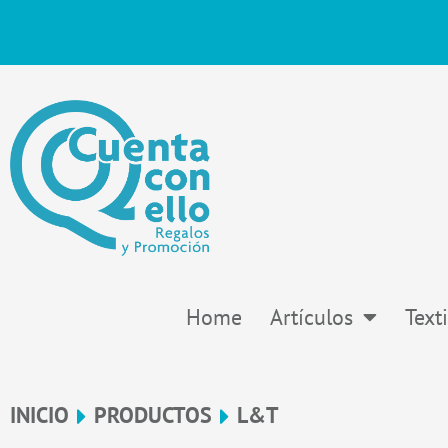
Ir
al
contenido
Home
Artículos
Texti
INICIO
PRODUCTOS
L&T