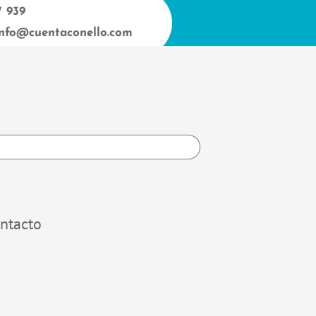
7 939
info@cuentaconello.com
h
ntacto