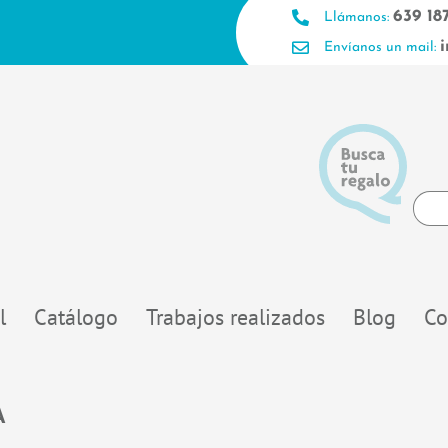
639 18
Llámanos:
Envíanos un mail:
Searc
...
l
Catálogo
Trabajos realizados
Blog
Co
A