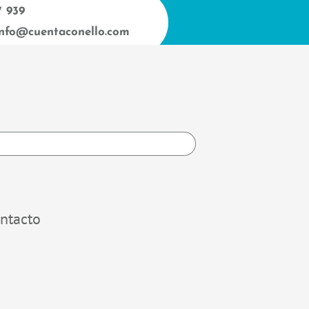
7 939
info@cuentaconello.com
h
ntacto