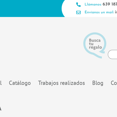
639 18
Llámanos:
Envíanos un mail:
Searc
...
l
Catálogo
Trabajos realizados
Blog
Co
A