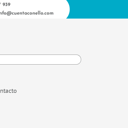
7 939
info@cuentaconello.com
h
ntacto