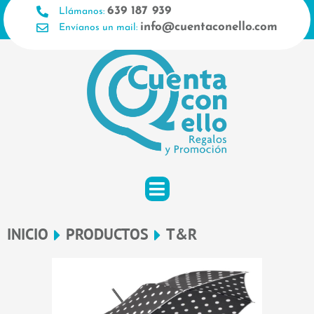
Ir
639 187 939
Llámanos:
al
info@cuentaconello.com
Envíanos un mail:
contenido
INICIO
PRODUCTOS
T&R