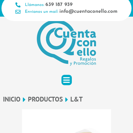
Ir
639 187 939
Llámanos:
al
info@cuentaconello.com
Envíanos un mail:
contenido
INICIO
PRODUCTOS
L&T