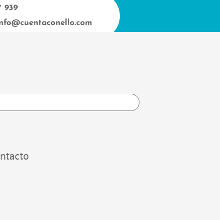
7 939
info@cuentaconello.com
h
ntacto