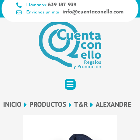
Ir
639 187 939
Llámanos:
al
info@cuentaconello.com
Envíanos un mail:
contenido
INICIO
PRODUCTOS
T&R
ALEXANDRE