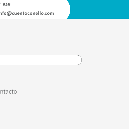
7 939
info@cuentaconello.com
h
ntacto