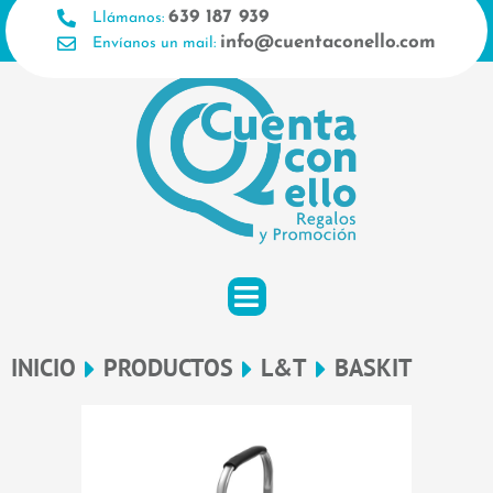
Ir
639 187 939
Llámanos:
al
info@cuentaconello.com
Envíanos un mail:
contenido
INICIO
PRODUCTOS
L&T
BASKIT