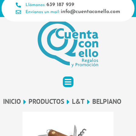
Ir
639 187 939
Llámanos:
al
info@cuentaconello.com
Envíanos un mail:
contenido
INICIO
PRODUCTOS
L&T
BELPIANO