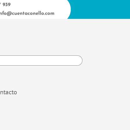
7 939
info@cuentaconello.com
h
ntacto