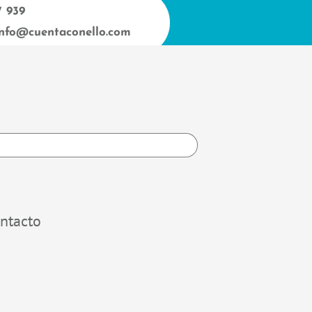
7 939
info@cuentaconello.com
h
ntacto