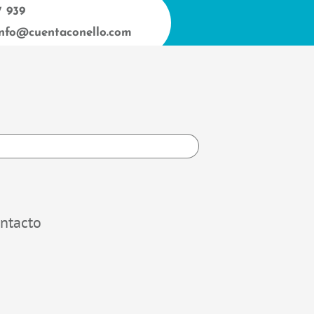
7 939
info@cuentaconello.com
h
ntacto