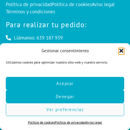
Política de privacidad
Política de cookies
Aviso legal
Términos y condiciones
Para realizar tu pedido:
Llámanos: 639 187 939
Envíanos un mail: info@cuentaconello.com
Gestionar consentimiento
Utilizamos cookies para optimizar nuestro sitio web y nuestro servicio.
Las Rozas, Madrid
info@cuentaconello.com
Aceptar
639 187 939
Denegar
F
I
L
a
n
i
c
s
n
Ver preferencias
e
t
k
b
a
e
Política de cookies
Política de privacidad
Aviso legal
o
g
d
o
r
i