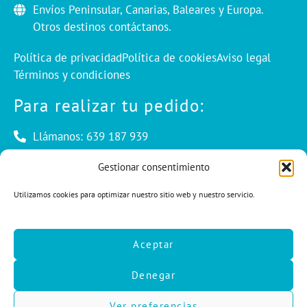
Envíos Peninsular, Canarias, Baleares y Europa.
Otros destinos contáctanos.
Política de privacidad
Política de cookies
Aviso legal
Términos y condiciones
Para realizar tu pedido:
Llámanos: 639 187 939
Envíanos un mail: info@cuentaconello.com
Gestionar consentimiento
Utilizamos cookies para optimizar nuestro sitio web y nuestro servicio.
Las Rozas, Madrid
info@cuentaconello.com
Aceptar
639 187 939
Denegar
F
I
L
a
n
i
c
s
n
Ver preferencias