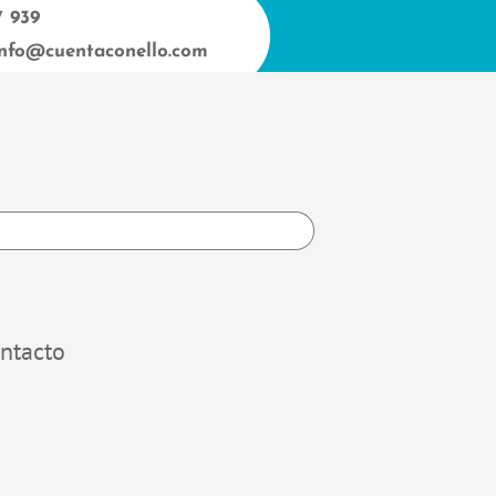
7 939
info@cuentaconello.com
h
ntacto