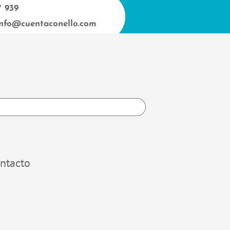
7 939
info@cuentaconello.com
h
ntacto