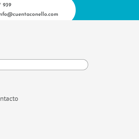
7 939
info@cuentaconello.com
h
ntacto