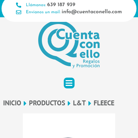
Ir
639 187 939
Llámanos:
al
info@cuentaconello.com
Envíanos un mail:
contenido
INICIO
PRODUCTOS
L&T
FLEECE