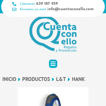
Ir
639 187 939
Llámanos:
al
info@cuentaconello.com
Envíanos un mail:
contenido
INICIO
PRODUCTOS
L&T
HANK