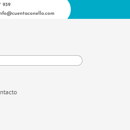
7 939
info@cuentaconello.com
h
ntacto