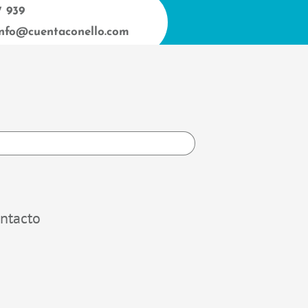
7 939
info@cuentaconello.com
h
ntacto