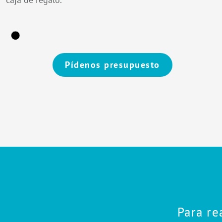
Pídenos presupuesto
Alternative:
Para re