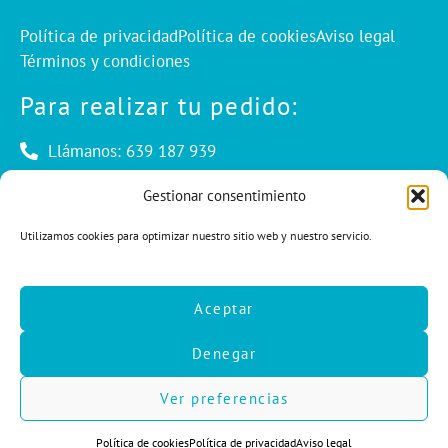
Política de privacidad
Política de cookies
Aviso legal
Términos y condiciones
Para realizar tu pedido:
Llámanos: 639 187 939
Envíanos un mail: info@cuentaconello.com
Gestionar consentimiento
Utilizamos cookies para optimizar nuestro sitio web y nuestro servicio.
Las Rozas, Madrid
info@cuentaconello.com
Aceptar
639 187 939
Denegar
F
I
L
a
n
i
c
s
n
Ver preferencias
e
t
k
b
a
e
Política de cookies
Política de privacidad
Aviso legal