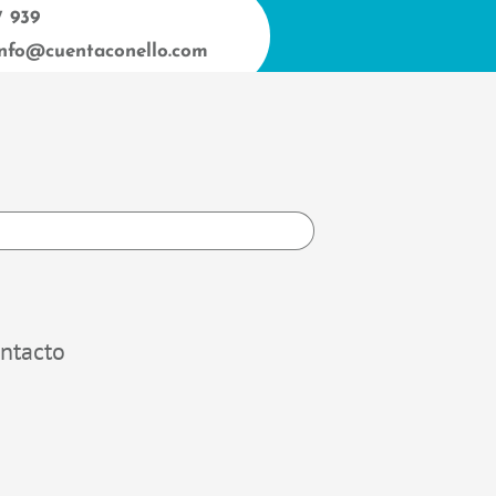
7 939
info@cuentaconello.com
h
ntacto