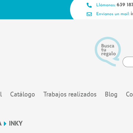
639 18
Llámanos:
Envíanos un mail:
Searc
...
l
Catálogo
Trabajos realizados
Blog
Co
A
INKY