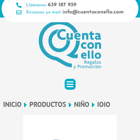
Ir
639 187 939
Llámanos:
al
info@cuentaconello.com
Envíanos un mail:
contenido
INICIO
PRODUCTOS
NIÑO
IOIO