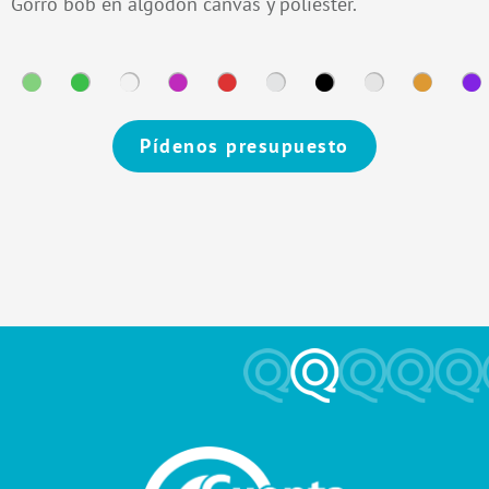
Gorro bob en algodón canvas y poliéster.
Pídenos presupuesto
Alternative: