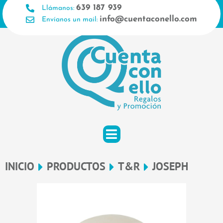
Ir
639 187 939
Llámanos:
al
info@cuentaconello.com
Envíanos un mail:
contenido
INICIO
PRODUCTOS
T&R
JOSEPH