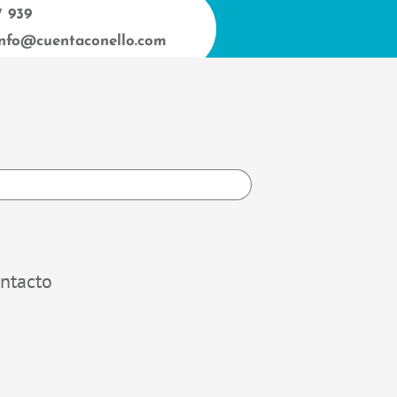
7 939
info@cuentaconello.com
h
ntacto