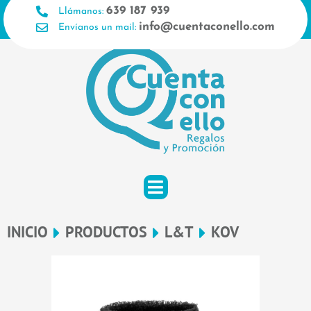
Ir
639 187 939
Llámanos:
al
info@cuentaconello.com
Envíanos un mail:
contenido
INICIO
PRODUCTOS
L&T
KOV