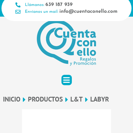
Ir
639 187 939
Llámanos:
al
info@cuentaconello.com
Envíanos un mail:
contenido
INICIO
PRODUCTOS
L&T
LABYR