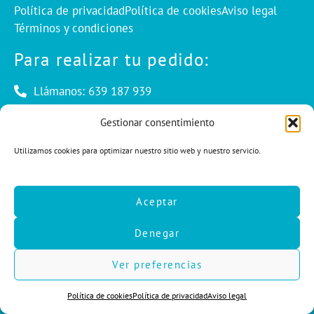
Política de privacidad
Política de cookies
Aviso legal
Términos y condiciones
Para realizar tu pedido:
Llámanos: 639 187 939
Envíanos un mail: info@cuentaconello.com
Gestionar consentimiento
Utilizamos cookies para optimizar nuestro sitio web y nuestro servicio.
Las Rozas, Madrid
info@cuentaconello.com
Aceptar
639 187 939
Denegar
F
I
L
a
n
i
c
s
n
Ver preferencias
e
t
k
b
a
e
Política de cookies
Política de privacidad
Aviso legal
o
g
d
o
r
i