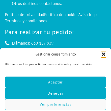
Otros destinos contáctanos.
Política de privacidad
Política de cookies
Aviso legal
Términos y condiciones
Para realizar tu pedido:
Llámanos: 639 187 939
Envíanos un mail: info@cuentaconello.com
Gestionar consentimiento
Utilizamos cookies para optimizar nuestro sitio web y nuestro servicio.
Las Rozas, Madrid
info@cuentaconello.com
Aceptar
639 187 939
Denegar
F
I
L
a
n
i
c
s
n
Ver preferencias
e
t
k