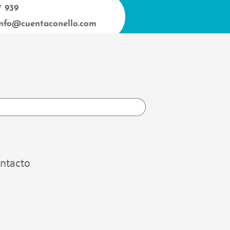
7 939
info@cuentaconello.com
h
ntacto