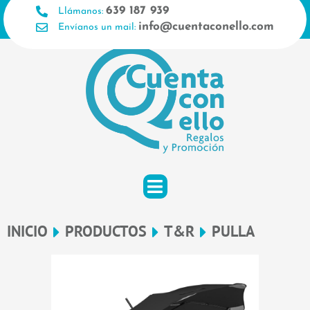
Ir
639 187 939
Llámanos:
al
info@cuentaconello.com
Envíanos un mail:
contenido
INICIO
PRODUCTOS
T&R
PULLA