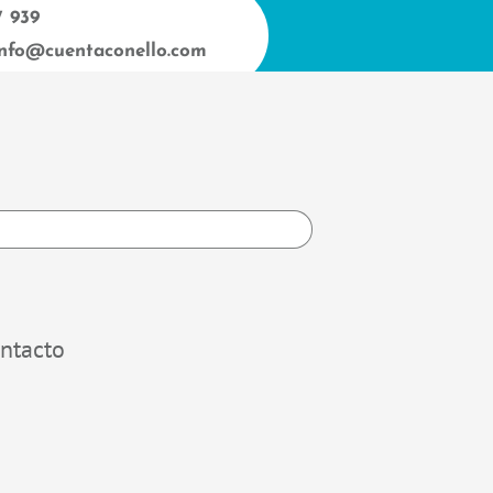
7 939
info@cuentaconello.com
h
ntacto