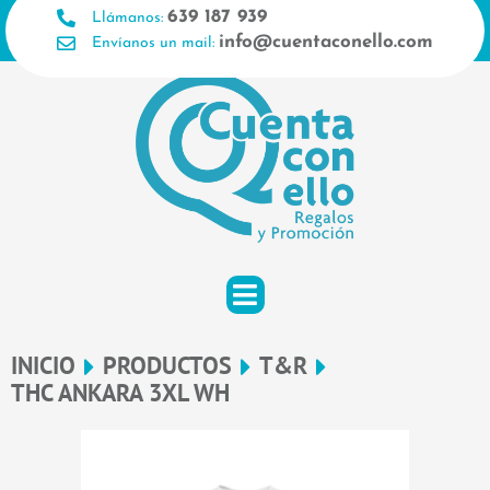
Ir
639 187 939
Llámanos:
al
info@cuentaconello.com
Envíanos un mail:
contenido
INICIO
PRODUCTOS
T&R
THC ANKARA 3XL WH