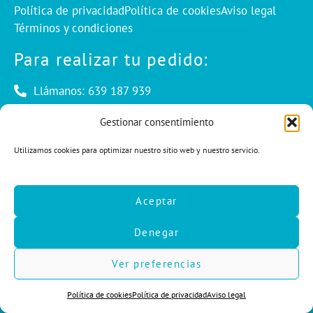
Política de privacidad
Política de cookies
Aviso legal
Términos y condiciones
Para realizar tu pedido:
Llámanos: 639 187 939
Envíanos un mail: info@cuentaconello.com
Gestionar consentimiento
Utilizamos cookies para optimizar nuestro sitio web y nuestro servicio.
Las Rozas, Madrid
info@cuentaconello.com
Aceptar
639 187 939
Denegar
F
I
L
a
n
i
c
s
n
Ver preferencias
e
t
k
b
a
e
Política de cookies
Política de privacidad
Aviso legal
o
g
d
o
r
i