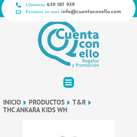
Ir
639 187 939
Llámanos:
al
info@cuentaconello.com
Envíanos un mail:
contenido
INICIO
PRODUCTOS
T&R
THC ANKARA KIDS WH