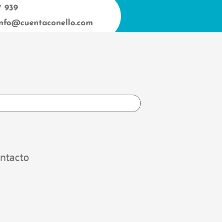
7 939
info@cuentaconello.com
h
ntacto