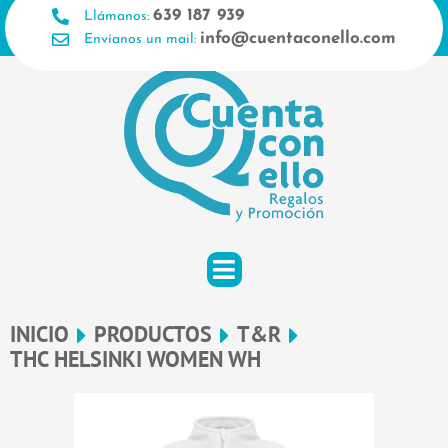
Ir
639 187 939
Llámanos:
al
info@cuentaconello.com
Envíanos un mail:
contenido
INICIO
PRODUCTOS
T&R
THC HELSINKI WOMEN WH