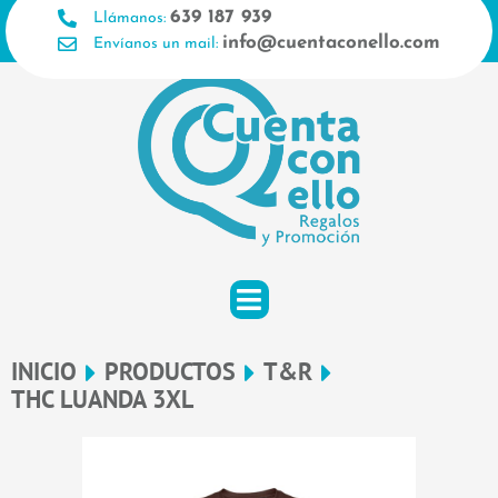
Ir
639 187 939
Llámanos:
al
info@cuentaconello.com
Envíanos un mail:
contenido
INICIO
PRODUCTOS
T&R
THC LUANDA 3XL