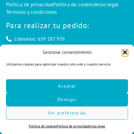
Política de privacidad
Política de cookies
Aviso legal
Términos y condiciones
Para realizar tu pedido:
Llámanos: 639 187 939
Envíanos un mail: info@cuentaconello.com
Gestionar consentimiento
Utilizamos cookies para optimizar nuestro sitio web y nuestro servicio.
Las Rozas, Madrid
info@cuentaconello.com
Aceptar
639 187 939
Denegar
F
I
L
a
n
i
c
s
n
Ver preferencias
e
t
k
b
a
e
Política de cookies
Política de privacidad
Aviso legal
o
g
d
o
r
i