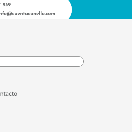
7 939
info@cuentaconello.com
h
ntacto